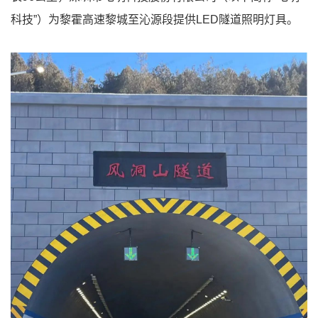
科技”）为黎霍高速黎城至沁源段提供LED隧道照明灯具。