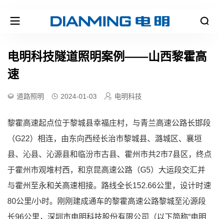
电明科技隧道照明案例——山西黎霍高
速
道路照明
2024-01-03
电明科技
黎霍高速起点位于黎城县幸福庄村，与青兰高速公路长邯段
（G22）相连，由东向西经长治市黎城县、潞城区、襄垣
县、沁县、沁源县和临汾市古县、霍州市共2市7县区，终点
于霍州市观堆村西，和京昆高速公路（G5）大运段交汇并
与霍州至永和关高速相接。路线全长152.66公里，设计时速
80公里/小时。刚刚建成通车的黎霍高速公路黎城至沁源段
长96公里，深圳市电明科技股份有限公司（以下简称“电明