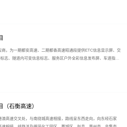
目
应商，为一期都安高速、二期都香高速昭通段提供ETC信息显示屏、交
息标志、隧道内可变信息标志、服务区户外全彩信息发布屏、车道指示
个重要路段，及时有效的为来往车辆提示道路交通状况，大幅度提高通
目（石衡高速）
港澳高速交叉处，与南绕城高速相接，路线呈东西走向，向东经石家
高速相接，线路涉及循环化工园区、藁城区、赵县、晋州市、辛集市、