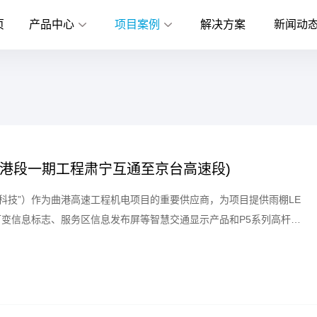
页
产品中心
项目案例
解决方案
新闻动
港段一期工程肃宁互通至京台高速段)
科技”）作为曲港高速工程机电项目的重要供应商，为项目提供雨棚LE
变信息标志、服务区信息发布屏等智慧交通显示产品和P5系列高杆灯