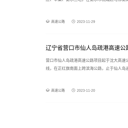
深州市、冀州市、桃城区8个县市区，路线全长83
计速度120公里/小时。
高速公路
2023-11-29
辽宁省营口市仙人岛疏港高速公
营口市仙人岛疏港高速公路项目起于沈大高速公路
线，在正红旗南面上跨滨海公路，止于仙人岛通
本项目采用双向四车道高速公路标准建设，设计速
高速公路
2023-11-20