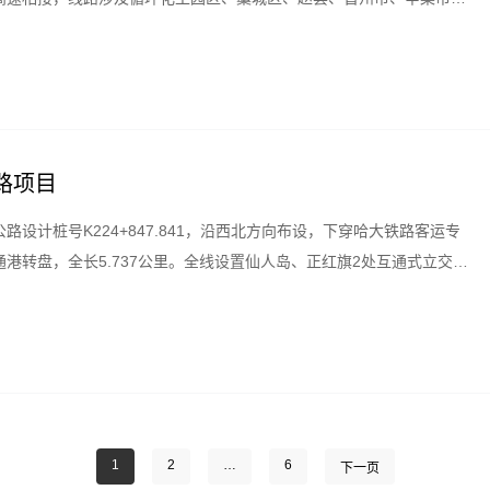
.16公里，连接线26.3公里，双向六车道设计，路基宽度33.5米，设
路项目
设计桩号K224+847.841，沿西北方向布设，下穿哈大铁路客运专
港转盘，全长5.737公里。全线设置仙人岛、正红旗2处互通式立交。
度100km/h。
1
2
…
6
下一页