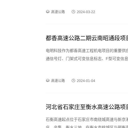
快速行车提供保障。
高速公路
2024-03-22
都香高速公路二期云南昭通段项
电明科技作为都香高速工程机电项目的重要供
通信号灯、门架式可变信息标志、F型可变信
器等各类信息指示产品，产品分布在项目的各
行效率，为驾驶人员安全快速行车提供保障。
高速公路
2024-01-04
河北省石家庄至衡水高速公路项
石衡高速起点位于石家庄市南绕城高速与新京
庄、辛集、衡水三地，在衡水市桃城区与邢衡