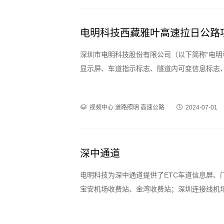
电明科技西藏雅叶高速拉日公路
深圳市电明科技股份有限公司（以下简称“电明
显示屏、车道指示标志、隧道内可变信息标志、
视频中心
道路照明
高速公路
2024-07-01
深中通道
电明科技为深中通道提供了ETC车道信息屏、
宝安机场收费站、金湾收费站；深圳连接线机
效的为来往车辆提示道路交通状况和海上天气