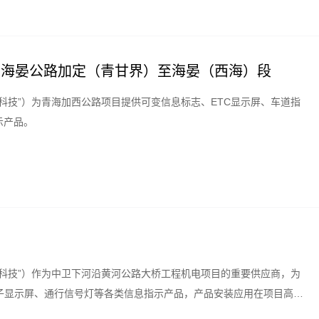
至海晏公路加定（青甘界）至海晏（西海）段
科技”）为青海加西公路项目提供可变信息标志、ETC显示屏、车道指
示产品。
科技”）作为中卫下河沿黄河公路大桥工程机电项目的重要供应商，为
子显示屏、通行信号灯等各类信息指示产品，产品安装应用在项目高速
为来往车辆提示道路交通状况，大幅度提高通行效率，为驾驶人员安全