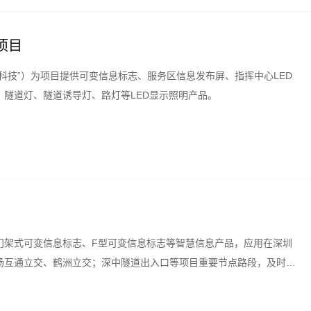
项目
科技”）为项目提供可变信息标志、服务区信息发布屏、指挥中心LED
隧道灯、隧道诱导灯、路灯等LED显示照明产品。
门架式可变信息标志、F型可变信息标志等智慧信息产品，应用在深圳
场互通立交、鹤洲立交；深中隧道出入口等项目重要节点路段，及时有
情况，大幅度提高通行效率，为驾驶人员安全快速行车提供保障。