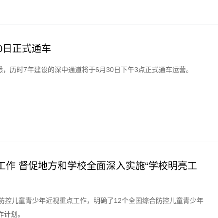
0日正式通车
，历时7年建设的深中通道将于6月30日下午3点正式通车运营。
工作 督促地方和学校全面深入实施“学校明亮工
合防控儿童青少年近视重点工作，明确了12个全国综合防控儿童青少年
作计划。