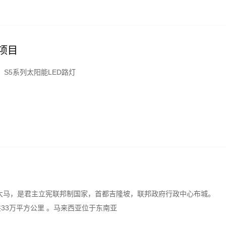
项目
S5系列太阳能LED路灯
简称大马，是君主立宪联邦制国家，首都吉隆坡，联邦政府行政中心布城。
33万平方公里 。马来西亚位于东南亚