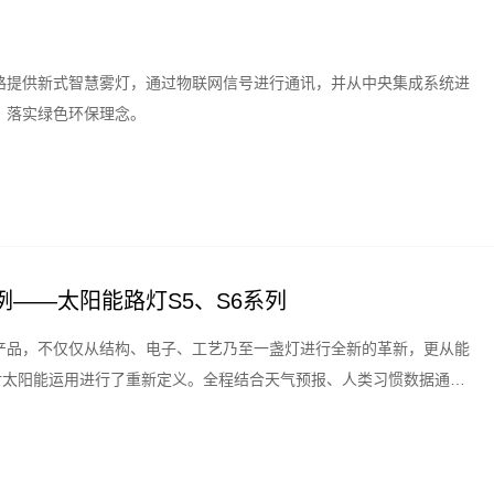
路提供新式智慧雾灯，通过物联网信号进行通讯，并从中央集成系统进
，落实绿色环保理念。
——太阳能路灯S5、S6系列
产品，不仅仅从结构、电子、工艺乃至一盏灯进行全新的革新，更从能
对太阳能运用进行了重新定义。全程结合天气预报、人类习惯数据通过
理和智能优化。